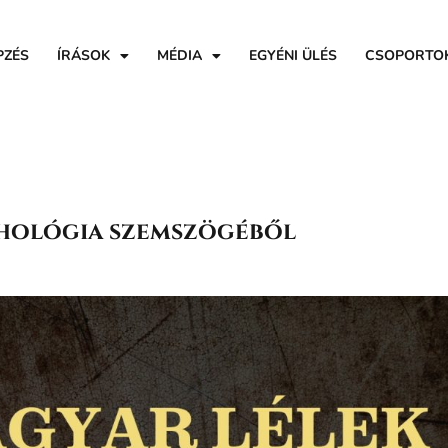
PZÉS
ÍRÁSOK
MÉDIA
EGYÉNI ÜLÉS
CSOPORTO
chológia szemszögéből