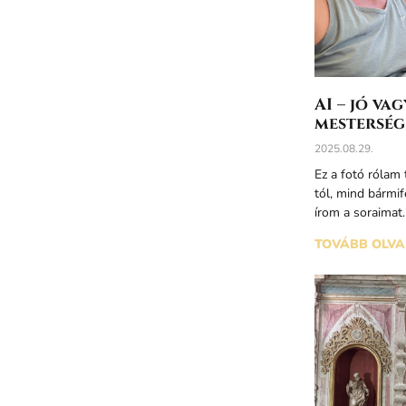
AI – jó v
mesterség
2025.08.29.
Ez a fotó rólam 
tól, mind bármif
írom a soraimat
TOVÁBB OLVA