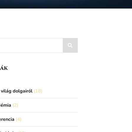
iák
világ dolgairól
(18)
démia
(2)
erencia
(4)