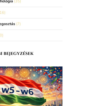
chológia
(35)
16)
egosztás
(7)
0)
i bejegyzések