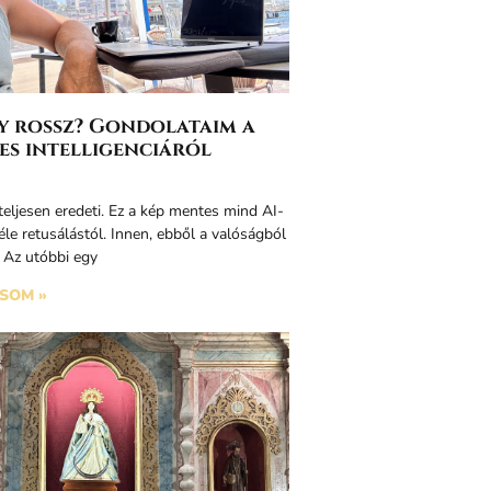
agy rossz? Gondolataim a
es intelligenciáról
teljesen eredeti. Ez a kép mentes mind AI-
éle retusálástól. Innen, ebből a valóságból
. Az utóbbi egy
SOM »