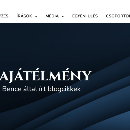
PZÉS
ÍRÁSOK
MÉDIA
EGYÉNI ÜLÉS
CSOPORTO
sajátélmény
Bence által írt blogcikkek