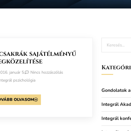
 csakrák sajátélményű
egközelítése
Kategór
016. január 5.
Nincs hozzászólás
ntegrál pszichológia
Gondolatok a 
OVÁBB OLVASOM
Integrál Aka
Integrál konf