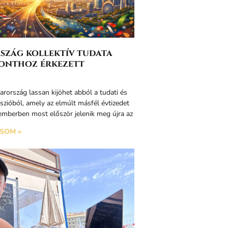
zág kollektív tudata
onthoz érkezett
rország lassan kijöhet abból a tudati és
sszióból, amely az elmúlt másfél évtizedet
 emberben most először jelenik meg újra az
SOM »