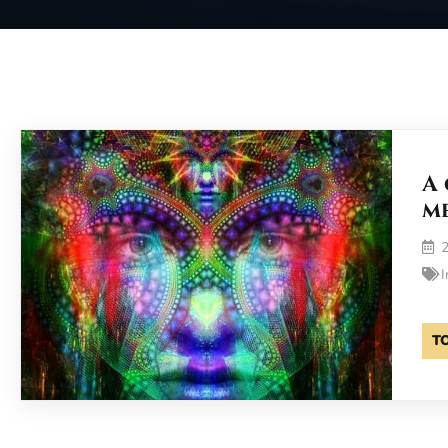
A
m
2
I
T