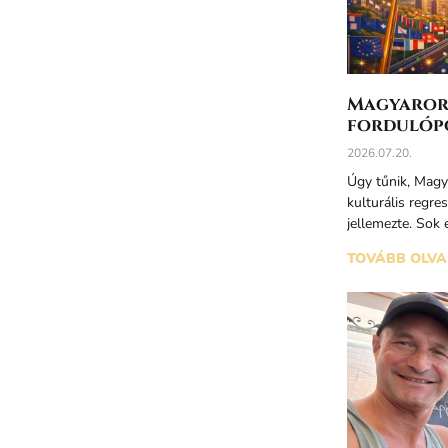
Magyarors
fordulóp
2026.07.20.
Úgy tűnik, Magya
kulturális regre
jellemezte. Sok
TOVÁBB OLVA