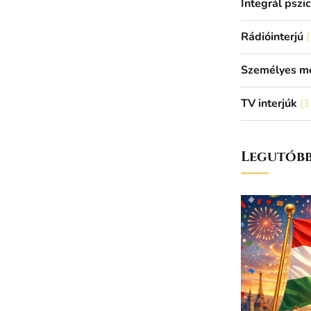
Integrál pszi
Rádióinterjú
(
Személyes m
TV interjúk
(1
Legutóbb