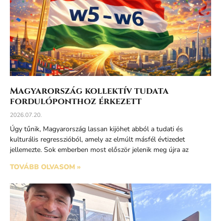
Magyarország kollektív tudata
fordulóponthoz érkezett
2026.07.20.
Úgy tűnik, Magyarország lassan kijöhet abból a tudati és
kulturális regresszióból, amely az elmúlt másfél évtizedet
jellemezte. Sok emberben most először jelenik meg újra az
TOVÁBB OLVASOM »