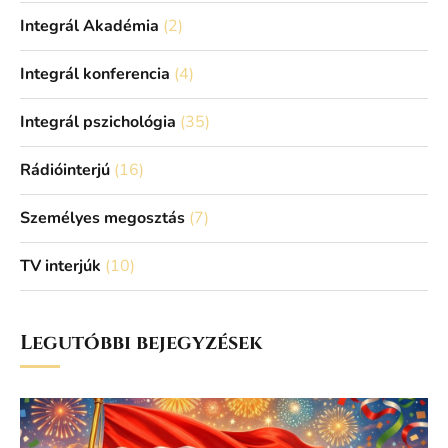
Integrál Akadémia
(2)
Integrál konferencia
(4)
Integrál pszichológia
(35)
Rádióinterjú
(16)
Személyes megosztás
(7)
TV interjúk
(10)
Legutóbbi bejegyzések