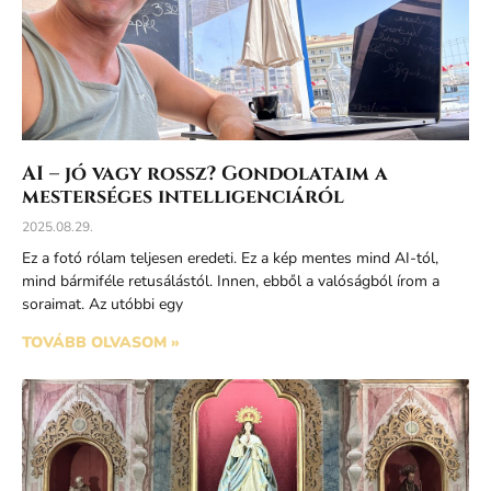
AI – jó vagy rossz? Gondolataim a
mesterséges intelligenciáról
2025.08.29.
Ez a fotó rólam teljesen eredeti. Ez a kép mentes mind AI-tól,
mind bármiféle retusálástól. Innen, ebből a valóságból írom a
soraimat. Az utóbbi egy
TOVÁBB OLVASOM »