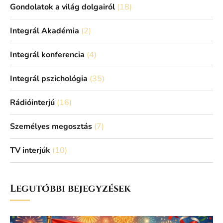
Gondolatok a világ dolgairól
(18)
Integrál Akadémia
(2)
Integrál konferencia
(4)
Integrál pszichológia
(35)
Rádióinterjú
(16)
Személyes megosztás
(7)
TV interjúk
(10)
Legutóbbi bejegyzések