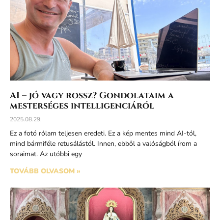
AI – jó vagy rossz? Gondolataim a
mesterséges intelligenciáról
2025.08.29.
Ez a fotó rólam teljesen eredeti. Ez a kép mentes mind AI-tól,
mind bármiféle retusálástól. Innen, ebből a valóságból írom a
soraimat. Az utóbbi egy
TOVÁBB OLVASOM »