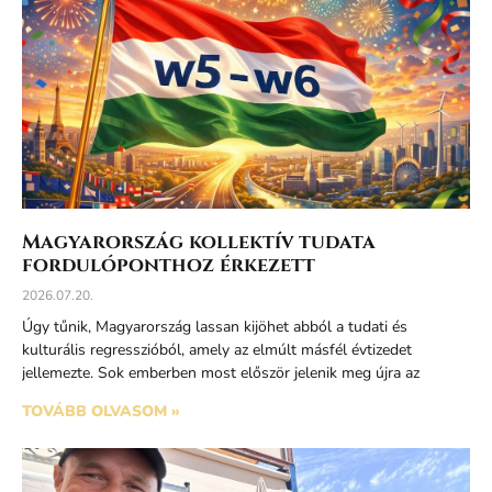
Magyarország kollektív tudata
fordulóponthoz érkezett
2026.07.20.
Úgy tűnik, Magyarország lassan kijöhet abból a tudati és
kulturális regresszióból, amely az elmúlt másfél évtizedet
jellemezte. Sok emberben most először jelenik meg újra az
TOVÁBB OLVASOM »