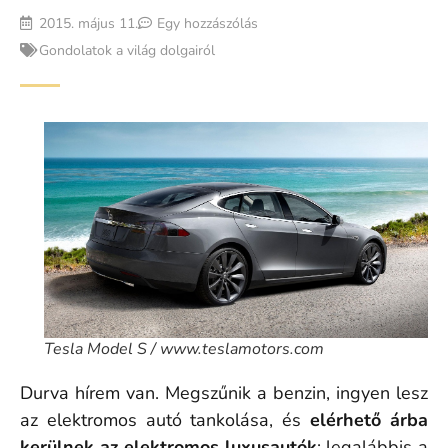
2015. május 11.
Egy hozzászólás
Gondolatok a világ dolgairól
Tesla Model S / www.teslamotors.com
Durva hírem van. Megszűnik a benzin, ingyen lesz
az elektromos autó tankolása, és
elérhető árba
kerülnek az elektromos luxusautók
: legalábbis a