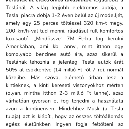
Teslánál. A világ legjobb elektromos autója, a
Tesla, piacra dobja 1-2 éven belül az új modelljét,
amely
egy 25 perces töltéssel 320 km-t megy,
200 km/h-val tud menni, ráadásul full komfortos
luxusautó. „Mindössze” 7M Ft-ba fog kerülni
Amerikában, ami kb. annyi, mint itthon egy
komolyabb benzines autó ára, azaz sikerül a
Teslának lehoznia a jelenlegi Tesla autók árát
50%-al csökkentve (14 millió Ft-ról 7-re), normál
közelibe. Más szóval elérhető árban lesz a
kintieknek, a kinti kereseti viszonyokhoz mérten
(olyan, mintha itthon 2-3 millió Ft lenne), azaz
várhatóan gyorsan el fog terjedni a használata
azon a kontinensen. Mindehhez Musk (a Tesla
tulaja) azt is kiépíti, hogy az összes töltőállomás
egész életünkben ingyen fogja feltölteni az