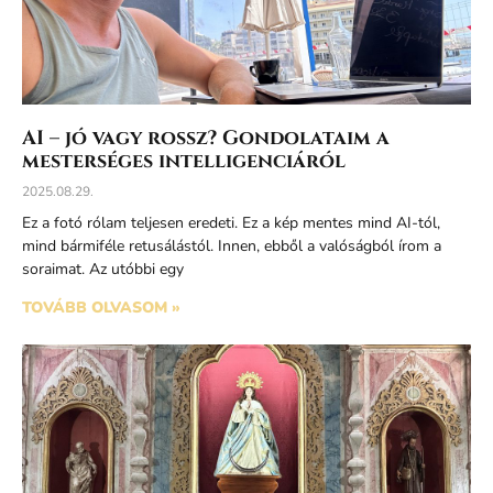
AI – jó vagy rossz? Gondolataim a
mesterséges intelligenciáról
2025.08.29.
Ez a fotó rólam teljesen eredeti. Ez a kép mentes mind AI-tól,
mind bármiféle retusálástól. Innen, ebből a valóságból írom a
soraimat. Az utóbbi egy
TOVÁBB OLVASOM »