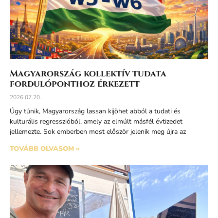
Magyarország kollektív tudata
fordulóponthoz érkezett
2026.07.20.
Úgy tűnik, Magyarország lassan kijöhet abból a tudati és
kulturális regresszióból, amely az elmúlt másfél évtizedet
jellemezte. Sok emberben most először jelenik meg újra az
TOVÁBB OLVASOM »