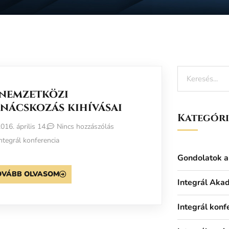
 nemzetközi
nácskozás kihívásai
Kategór
016. április 14.
Nincs hozzászólás
ntegrál konferencia
Gondolatok a 
OVÁBB OLVASOM
Integrál Aka
Integrál konf