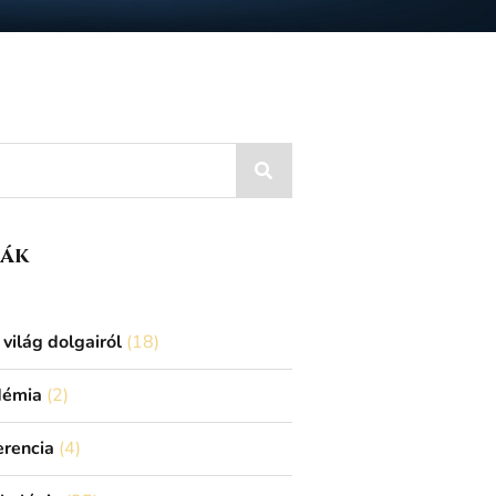
iák
világ dolgairól
(18)
démia
(2)
erencia
(4)