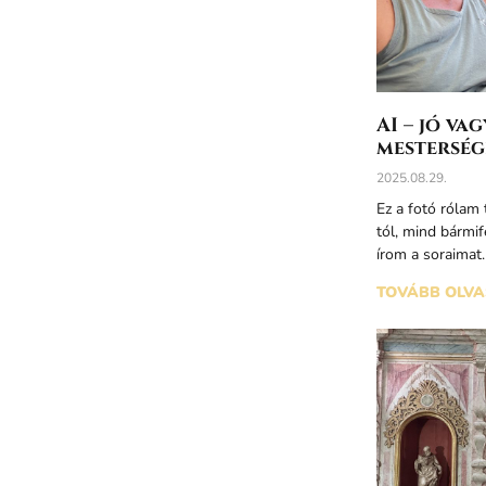
AI – jó v
mesterség
2025.08.29.
Ez a fotó rólam 
tól, mind bármif
írom a soraimat
TOVÁBB OLVA