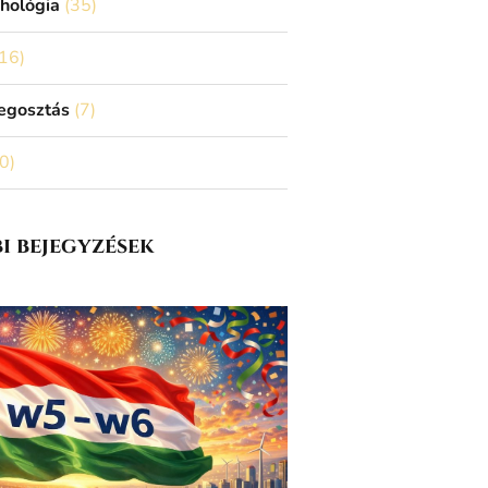
chológia
(35)
16)
egosztás
(7)
0)
i bejegyzések