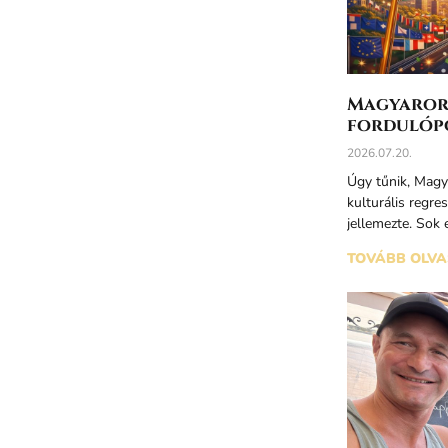
Magyarors
fordulóp
2026.07.20.
Úgy tűnik, Magya
kulturális regre
jellemezte. Sok
TOVÁBB OLVA