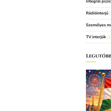
Integrál pszi
Rádióinterjú
(
Személyes m
TV interjúk
(1
Legutóbb