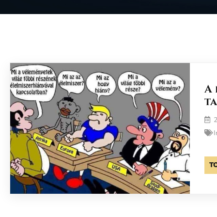
A
ta
2
I
T