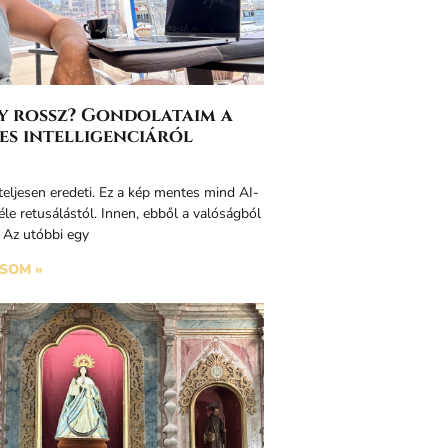
agy rossz? Gondolataim a
es intelligenciáról
teljesen eredeti. Ez a kép mentes mind AI-
éle retusálástól. Innen, ebből a valóságból
. Az utóbbi egy
SOM »