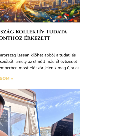
zág kollektív tudata
onthoz érkezett
rország lassan kijöhet abból a tudati és
sszióból, amely az elmúlt másfél évtizedet
 emberben most először jelenik meg újra az
SOM »